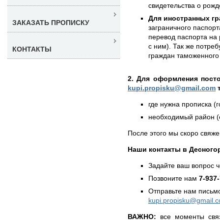
свидетельства о рожд
Для иностранных гр
ЗАКАЗАТЬ ПРОПИСКУ
заграничного паспорт
перевод паспорта на 
с ним). Так же потре
КОНТАКТЫ
граждан таможенного 
2. Для оформления пост
kupi.propisku@gmail.com
т
где нужна прописка (г
необходимый район (е
После этого мы скоро свяже
Наши контакты в Десного
Задайте ваш вопрос 
Позвоните нам
7-937
Отправьте нам письмо
kupi.propisku@gmail.
ВАЖНО:
все моменты связ