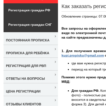
Как заказать реги
Регистрация граждан РФ
Обновление страницы: 07.0
Регистрация граждан СНГ
Все запросы на оформле
виде по электронной поч
на сайте предназначены д
ПОСТОЯННАЯ ПРОПИСКА
1. Для получения времен
ПРОПИСКА ДЛЯ РЕБЁНКА
kupi.propisku@gmail.com
о
где вам нужна регистр
РЕГИСТРАЦИЯ ДЛЯ РВП
период на который тре
Помимо этого нужно пре
ОТВЕТЫ НА ВОПРОСЫ
МВД:
Для граждан РФ.
Коп
ЦЕНА РЕГИСТРАЦИИ
фото) - полностью раз
вносится в свидетель
форма 3). Для детей 
ОТЗЫВЫ КЛИЕНТОВ